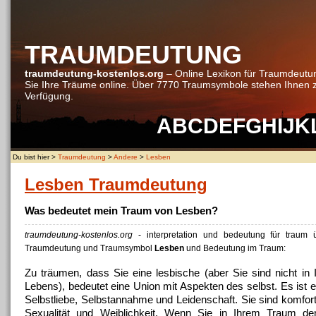
TRAUMDEUTUNG
traumdeutung-kostenlos.org
– Online Lexikon für Traumdeutu
Sie Ihre Träume online. Über 7770 Traumsymbole stehen Ihnen 
Verfügung.
A
B
C
D
E
F
G
H
I
J
K
Du bist hier >
Traumdeutung
>
Andere
>
Lesben
Lesben Traumdeutung
Was bedeutet mein Traum von Lesben?
traumdeutung-kostenlos.org
- interpretation und bedeutung für traum
Traumdeutung und Traumsymbol
Lesben
und Bedeutung im Traum:
Zu träumen, dass Sie eine lesbische (aber Sie sind nicht in
Lebens), bedeutet eine Union mit Aspekten des selbst.
Es ist 
Selbstliebe, Selbstannahme und Leidenschaft.
Sie sind komfort
Sexualität und Weiblichkeit.
Wenn Sie in Ihrem Traum den