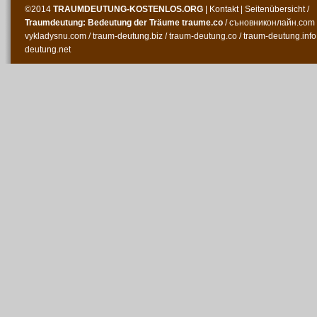
©2014
TRAUMDEUTUNG-KOSTENLOS
.ORG
|
Kontakt
|
Seitenübersicht
/
Traumdeutung: Bedeutung der Träume
traume.co
/
съновниконлайн.com
vykladysnu.com
/
traum-deutung.biz
/
traum-deutung.co
/
traum-deutung.info
deutung.net