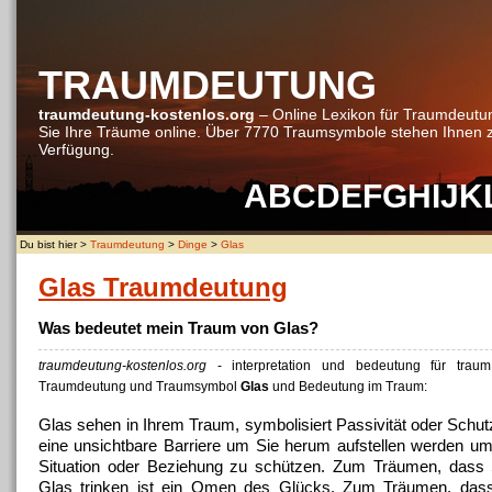
TRAUMDEUTUNG
traumdeutung-kostenlos.org
– Online Lexikon für Traumdeutu
Sie Ihre Träume online. Über 7770 Traumsymbole stehen Ihnen 
Verfügung.
A
B
C
D
E
F
G
H
I
J
K
Du bist hier >
Traumdeutung
>
Dinge
>
Glas
Glas Traumdeutung
Was bedeutet mein Traum von Glas?
traumdeutung-kostenlos.org
- interpretation und bedeutung für tra
Traumdeutung und Traumsymbol
Glas
und Bedeutung im Traum:
Glas sehen in Ihrem Traum, symbolisiert Passivität oder Schu
eine unsichtbare Barriere um Sie herum aufstellen werden um 
Situation oder Beziehung zu schützen.
Zum Träumen, dass 
Glas trinken ist ein Omen des Glücks.
Zum Träumen, dass