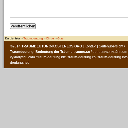
Du bist hier >
Traumdeutung
>
Dinge
>
Glas
©2014
TRAUMDEUTUNG-KOSTENLOS
.ORG
|
Kontakt
|
Seitenübersicht
/
Traumdeutung: Bedeutung der Träume
traume.co
/
съновниконлайн.com
vykladysnu.com
/
traum-deutung.biz
/
traum-deutung.co
/
traum-deutung.info
deutung.net