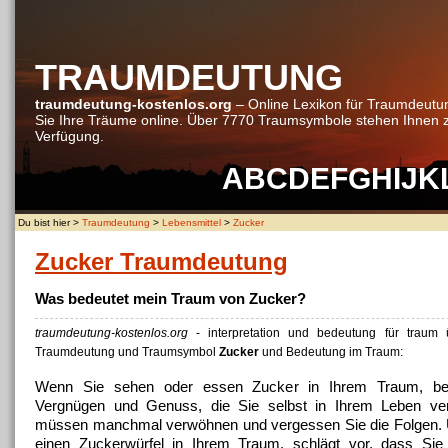
TRAUMDEUTUNG
traumdeutung-kostenlos.org
– Online Lexikon für Traumdeutu
Sie Ihre Träume online. Über 7770 Traumsymbole stehen Ihnen 
Verfügung.
A
B
C
D
E
F
G
H
I
J
K
Du bist hier >
Traumdeutung
>
Lebensmittel
>
Zucker
Zucker Traumdeutung
Was bedeutet mein Traum von Zucker?
traumdeutung-kostenlos.org
- interpretation und bedeutung für traum
Traumdeutung und Traumsymbol
Zucker
und Bedeutung im Traum:
Wenn Sie sehen oder essen Zucker in Ihrem Traum, bed
Vergnügen und Genuss, die Sie selbst in Ihrem Leben ve
müssen manchmal verwöhnen und vergessen Sie die Folgen.
einen Zuckerwürfel in Ihrem Traum, schlägt vor, dass Sie