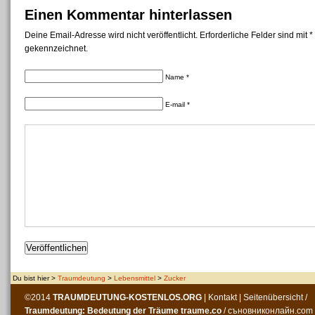
Einen Kommentar hinterlassen
Deine Email-Adresse wird nicht veröffentlicht. Erforderliche Felder sind mit *
gekennzeichnet.
Name *
E-mail *
Du bist hier >
Traumdeutung
>
Lebensmittel
>
Zucker
©2014
TRAUMDEUTUNG-KOSTENLOS
.ORG
|
Kontakt
|
Seitenübersicht
/
Traumdeutung: Bedeutung der Träume
traume.co
/
съновниконлайн.com