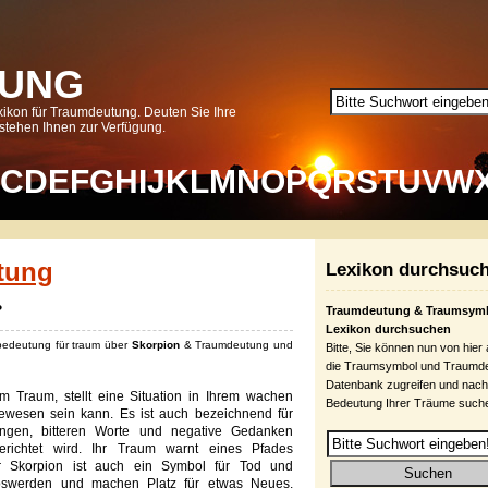
UNG
ikon für Traumdeutung. Deuten Sie Ihre
tehen Ihnen zur Verfügung.
C
D
E
F
G
H
I
J
K
L
M
N
O
P
Q
R
S
T
U
V
W
tung
Lexikon durchsuc
?
Traumdeutung & Traumsym
Lexikon durchsuchen
 bedeutung für traum über
Skorpion
& Traumdeutung und
Bitte, Sie können nun von hier
:
die Traumsymbol und Traumd
Datenbank zugreifen und nach
 Traum, stellt eine Situation in Ihrem wachen
Bedeutung Ihrer Träume such
ewesen sein kann. Es ist auch bezeichnend für
kungen, bitteren Worte und negative Gedanken
richtet wird. Ihr Traum warnt eines Pfades
Der Skorpion ist auch ein Symbol für Tod und
oswerden und machen Platz für etwas Neues.