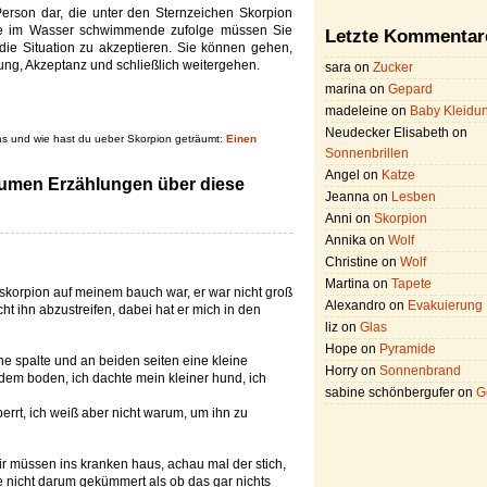
Person dar, die unter den Sternzeichen Skorpion
die im Wasser schwimmende zufolge müssen Sie
Letzte Kommentar
die Situation zu akzeptieren. Sie können gehen,
ung, Akzeptanz und schließlich weitergehen.
sara on
Zucker
marina on
Gepard
madeleine on
Baby Kleidu
Neudecker Elisabeth on
as und wie hast du ueber Skorpion geträumt:
Einen
Sonnenbrillen
Angel on
Katze
umen Erzählungen über diese
Jeanna on
Lesben
Anni on
Skorpion
Annika on
Wolf
Christine on
Wolf
Martina on
Tapete
n skorpion auf meinem bauch war, er war nicht groß
Alexandro on
Evakuierung
ht ihn abzustreifen, dabei hat er mich in den
liz on
Glas
Hope on
Pyramide
ne spalte und an beiden seiten eine kleine
Horry on
Sonnenbrand
 dem boden, ich dachte mein kleiner hund, ich
sabine schönbergufer on
G
rrt, ich weiß aber nicht warum, um ihn zu
 müssen ins kranken haus, achau mal der stich,
ie nicht darum gekümmert als ob das gar nichts