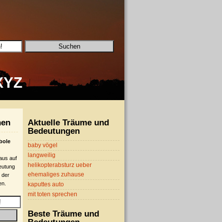
X
Y
Z
hen
Aktuelle Träume und
Bedeutungen
bole
baby vögel
langweilig
 aus auf
helikopterabsturz ueber
eutung
ehemaliges zuhause
 der
en.
kaputtes auto
mit toten sprechen
Beste Träume und