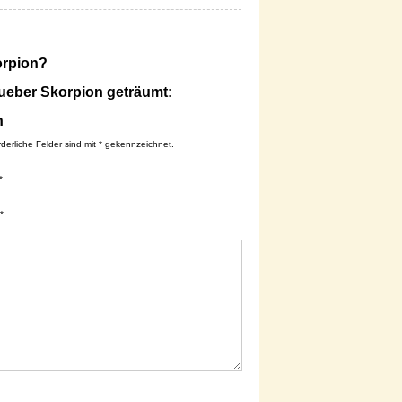
orpion?
 ueber Skorpion geträumt:
n
rderliche Felder sind mit * gekennzeichnet.
*
*