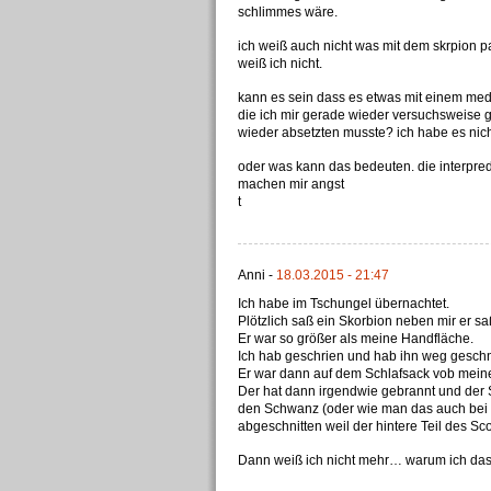
schlimmes wäre.
ich weiß auch nicht was mit dem skrpion pa
weiß ich nicht.
kann es sein dass es etwas mit einem medi
die ich mir gerade wieder versuchsweise ge
wieder absetzten musste? ich habe es nich
oder was kann das bedeuten. die interpred
machen mir angst
t
Anni -
18.03.2015 - 21:47
Ich habe im Tschungel übernachtet.
Plötzlich saß ein Skorbion neben mir er s
Er war so größer als meine Handfläche.
Ich hab geschrien und hab ihn weg geschn
Er war dann auf dem Schlafsack vob mein
Der hat dann irgendwie gebrannt und der
den Schwanz (oder wie man das auch bei 
abgeschnitten weil der hintere Teil des Sc
Dann weiß ich nicht mehr… warum ich da