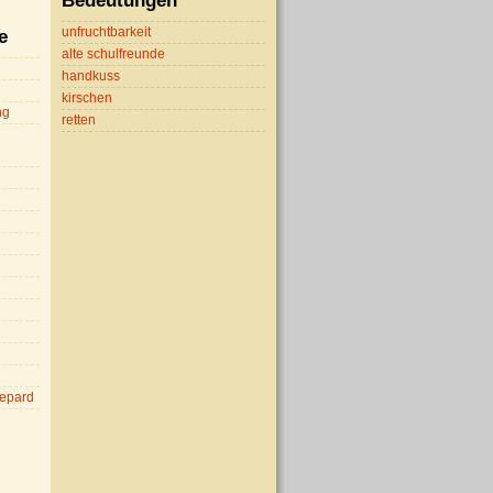
Bedeutungen
unfruchtbarkeit
e
alte schulfreunde
handkuss
kirschen
ng
retten
epard