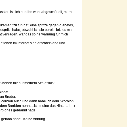
ssiert ist, ich hab ihn wohl abgeschüttelt, merh
kament zu tun hat, eine spritze gegen diabetes,
spritzt habe, obwohl ich sie bereits letztes mal
t vertragen. war das so ne warnung für mich
ationen im internet sind erschreckend und
aß neben mir auf meinem Schlafsack.
ippst.
em Bruder.
 Scorbion auch und dann habe ich dem Scorbion
dem Srorbion nennt…Ich meine das Hinterteil…)
orbiones gebrannt hatte
s getahn habe.. Keine Ahnung…