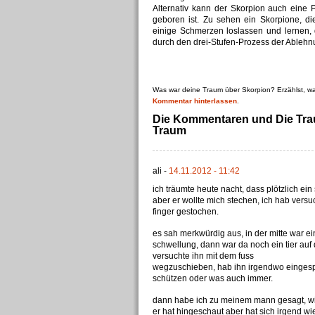
Alternativ kann der Skorpion auch eine 
geboren ist. Zu sehen ein Skorpione, 
einige Schmerzen loslassen und lernen, 
durch den drei-Stufen-Prozess der Ablehn
Was war deine Traum über Skorpion? Erzählst, w
Kommentar hinterlassen
.
Die Kommentaren und Die Tra
Traum
ali -
14.11.2012 - 11:42
ich träumte heute nacht, dass plötzlich ei
aber er wollte mich stechen, ich hab versuc
finger gestochen.
es sah merkwürdig aus, in der mitte war ei
schwellung, dann war da noch ein tier auf
versuchte ihn mit dem fuss
wegzuschieben, hab ihn irgendwo eingespe
schützen oder was auch immer.
dann habe ich zu meinem mann gesagt, wir
er hat hingeschaut aber hat sich irgend w