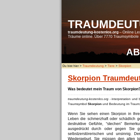
TRAUMDEUT
traumdeutung-kostenlos.org
– Online Lex
Träume online. Über 7770 Traumsymbole s
A
B
Du bist hier >
Traumdeutung
>
Tiere
>
Skorpion
Skorpion Traumdeu
Was bedeutet mein Traum von Skorpion
traumdeutung-kostenlos.org
- interpretation und
Traumsymbol
Skorpion
und Bedeutung im Traum
Wenn Sie sehen einen Skorpion in Ihrem
Leben die schmerzhaft oder schädlich g
destruktive Gefühle, “stechen” Bemer
ausgedrückt durch oder gegen Sie ge
selbstzerstörerischen und unsinnig. 
Wiedergeburt. Sie müssen den alten l