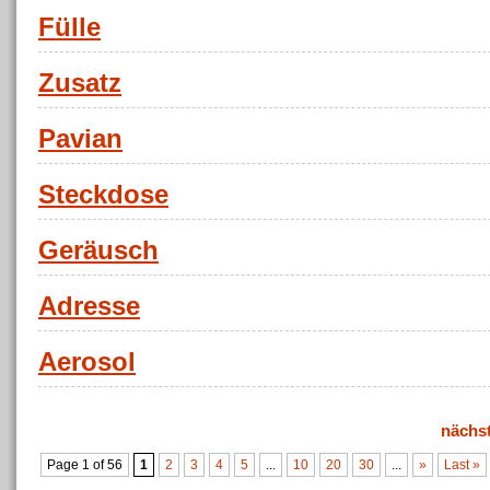
Fülle
Zusatz
Pavian
Steckdose
Geräusch
Adresse
Aerosol
nächs
Page 1 of 56
1
2
3
4
5
...
10
20
30
...
»
Last »