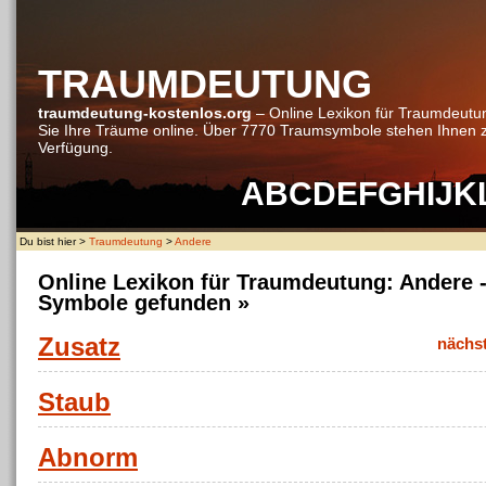
TRAUMDEUTUNG
traumdeutung-kostenlos.org
– Online Lexikon für Traumdeutu
Sie Ihre Träume online. Über 7770 Traumsymbole stehen Ihnen 
Verfügung.
A
B
C
D
E
F
G
H
I
J
K
Du bist hier >
Traumdeutung
>
Andere
Online Lexikon für Traumdeutung:
Andere
Symbole gefunden »
Zusatz
nächs
Staub
Abnorm