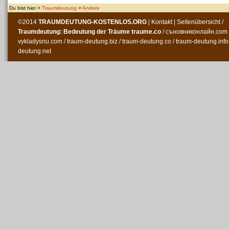
Du bist hier >
Traumdeutung
>
Andere
©2014
TRAUMDEUTUNG-KOSTENLOS
.ORG
|
Kontakt
|
Seitenübersicht
/
Traumdeutung: Bedeutung der Träume
traume.co
/
съновниконлайн.com
vykladysnu.com
/
traum-deutung.biz
/
traum-deutung.co
/
traum-deutung.info
deutung.net