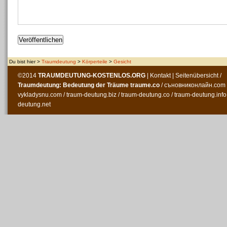
Du bist hier >
Traumdeutung
>
Körperteile
>
Gesicht
©2014
TRAUMDEUTUNG-KOSTENLOS
.ORG
|
Kontakt
|
Seitenübersicht
/
Traumdeutung: Bedeutung der Träume
traume.co
/
съновниконлайн.com
vykladysnu.com
/
traum-deutung.biz
/
traum-deutung.co
/
traum-deutung.info
deutung.net