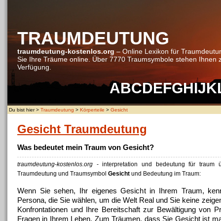
TRAUMDEUTUNG
traumdeutung-kostenlos.org
– Online Lexikon für Traumdeutu
Sie Ihre Träume online. Über 7770 Traumsymbole stehen Ihnen 
Verfügung.
A
B
C
D
E
F
G
H
I
J
K
Du bist hier >
Traumdeutung
>
Körperteile
>
Gesicht
Gesicht Traumdeutung
Was bedeutet mein Traum von Gesicht?
traumdeutung-kostenlos.org
- interpretation und bedeutung für traum
Traumdeutung und Traumsymbol
Gesicht
und Bedeutung im Traum:
Wenn Sie sehen, Ihr eigenes Gesicht in Ihrem Traum, kenn
Persona, die Sie wählen, um die Welt Real und Sie keine zeige
Konfrontationen und Ihre Bereitschaft zur Bewältigung von 
Fragen in Ihrem Leben.
Zum Träumen, dass Sie Gesicht ist ma