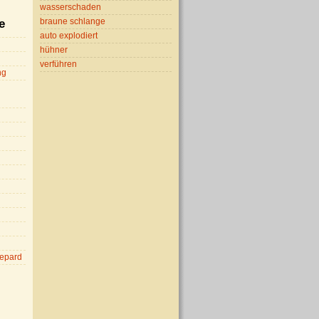
wasserschaden
braune schlange
e
auto explodiert
hühner
verführen
ng
epard