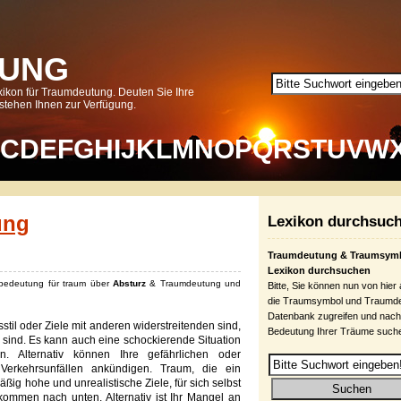
UNG
ikon für Traumdeutung. Deuten Sie Ihre
tehen Ihnen zur Verfügung.
C
D
E
F
G
H
I
J
K
L
M
N
O
P
Q
R
S
T
U
V
W
ung
Lexikon durchsuc
Traumdeutung & Traumsym
Lexikon durchsuchen
 bedeutung für traum über
Absturz
& Traumdeutung und
Bitte, Sie können nun von hier
die Traumsymbol und Traumd
Datenbank zugreifen und nach
til oder Ziele mit anderen widerstreitenden sind,
Bedeutung Ihrer Träume such
 sind.
Es kann auch eine schockierende Situation
len.
Alternativ können Ihre gefährlichen oder
 Verkehrsunfällen ankündigen.
Traum, die ein
äßig hohe und unrealistische Ziele, für sich selbst
s kommen nach unten.
Alternativ ist Ihr Mangel an