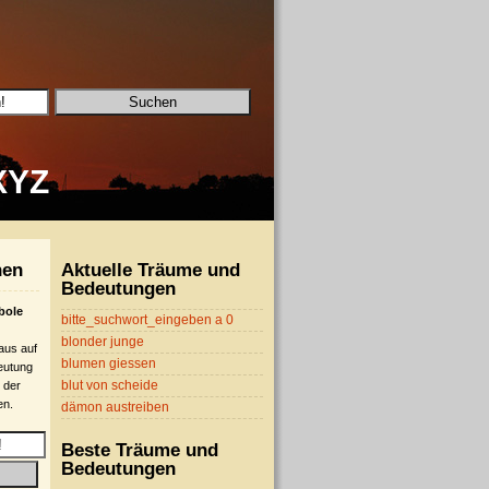
X
Y
Z
hen
Aktuelle Träume und
Bedeutungen
bole
bitte_suchwort_eingeben a 0
blonder junge
 aus auf
blumen giessen
eutung
blut von scheide
 der
en.
dämon austreiben
Beste Träume und
Bedeutungen