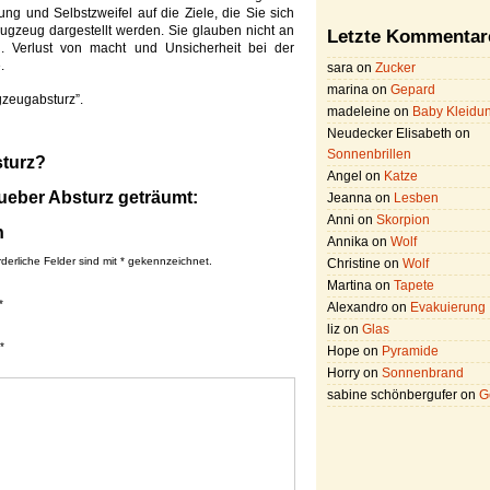
ung und Selbstzweifel auf die Ziele, die Sie sich
ugzeug dargestellt werden.
Sie glauben nicht an
Letzte Kommentar
n.
Verlust von macht und Unsicherheit bei der
.
sara on
Zucker
marina on
Gepard
gzeugabsturz”.
madeleine on
Baby Kleidu
Neudecker Elisabeth on
Sonnenbrillen
sturz?
Angel on
Katze
 ueber Absturz geträumt:
Jeanna on
Lesben
Anni on
Skorpion
n
Annika on
Wolf
rderliche Felder sind mit * gekennzeichnet.
Christine on
Wolf
Martina on
Tapete
*
Alexandro on
Evakuierung
liz on
Glas
*
Hope on
Pyramide
Horry on
Sonnenbrand
sabine schönbergufer on
G