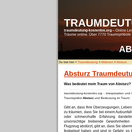
TRAUMDEUT
traumdeutung-kostenlos.org
– Online Lex
Träume online. Über 7770 Traumsymbole s
A
B
Du bist hier >
Traumdeutung
>
Aktionen
>
Absturz
Absturz Traumdeut
Was bedeutet mein Traum von Absturz?
traumdeutung-kostenlos.org
- interpretation und
Traumsymbol
Absturz
und Bedeutung im Traum:
Gibt an, dass Ihre Überzeugungen, Lebenss
zu träumen, dass Sie bei einem Autounfall
oder schmerzhafte Erfahrung darstel
unvorsichtige treibende Gewohnheiten
Flugzeug abstürzt, gibt an, dass Sie überm
festgelegt haben und sind in Gefahr, e