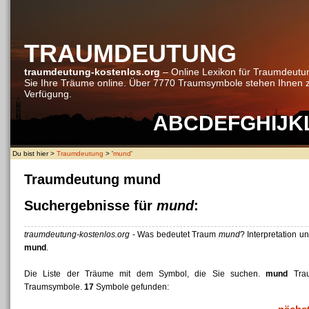
TRAUMDEUTUNG
traumdeutung-kostenlos.org
– Online Lexikon für Traumdeutu
Sie Ihre Träume online. Über 7770 Traumsymbole stehen Ihnen 
Verfügung.
A
B
C
D
E
F
G
H
I
J
K
Du bist hier >
Traumdeutung
> '
mund
'
Traumdeutung mund
Suchergebnisse für
mund
:
traumdeutung-kostenlos.org
- Was bedeutet Traum
mund
? Interpretation u
mund
.
Die Liste der Träume mit dem Symbol, die Sie suchen.
mund
Trau
Traumsymbole.
17
Symbole gefunden: