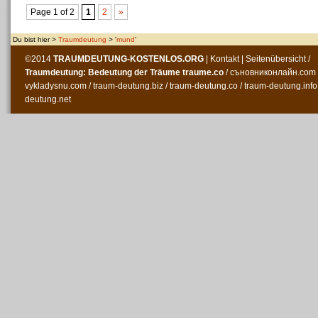
Page 1 of 2
1
2
»
Du bist hier >
Traumdeutung
> '
mund
'
©2014
TRAUMDEUTUNG-KOSTENLOS
.ORG
|
Kontakt
|
Seitenübersicht
/
Traumdeutung: Bedeutung der Träume
traume.co
/
съновниконлайн.com
vykladysnu.com
/
traum-deutung.biz
/
traum-deutung.co
/
traum-deutung.info
deutung.net