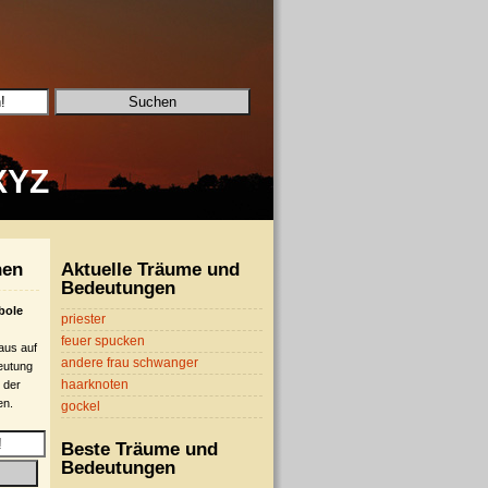
X
Y
Z
hen
Aktuelle Träume und
Bedeutungen
bole
priester
feuer spucken
 aus auf
andere frau schwanger
eutung
haarknoten
 der
en.
gockel
Beste Träume und
Bedeutungen