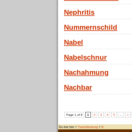
Nephritis
Nummernschild
Nabel
Nabelschnur
Nachahmung
Nachbar
Page 1 of 9
1
2
3
4
5
...
»
Du bist hier >
Traumdeutung
>
N