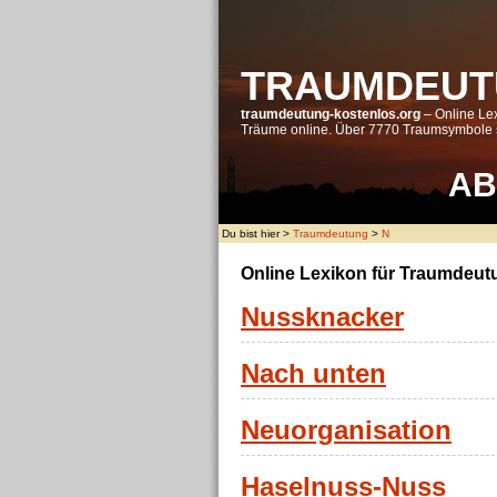
TRAUMDEUT
traumdeutung-kostenlos.org
– Online Lex
Träume online. Über 7770 Traumsymbole s
A
B
Du bist hier >
Traumdeutung
>
N
Online Lexikon für Traumdeut
Nussknacker
Nach unten
Neuorganisation
Haselnuss-Nuss