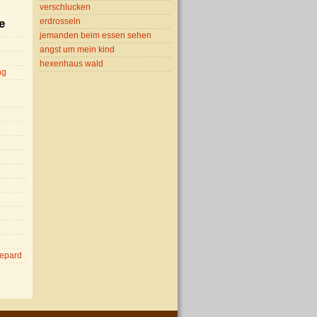
verschlucken
erdrosseln
e
jemanden beim essen sehen
angst um mein kind
hexenhaus wald
ng
epard