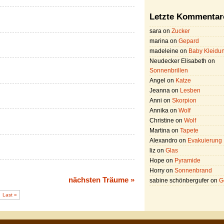
Letzte Kommentar
sara on
Zucker
marina on
Gepard
madeleine on
Baby Kleidu
Neudecker Elisabeth on
Sonnenbrillen
Angel on
Katze
Jeanna on
Lesben
Anni on
Skorpion
Annika on
Wolf
Christine on
Wolf
Martina on
Tapete
Alexandro on
Evakuierung
liz on
Glas
Hope on
Pyramide
Horry on
Sonnenbrand
nächsten Träume »
sabine schönbergufer on
G
Last »