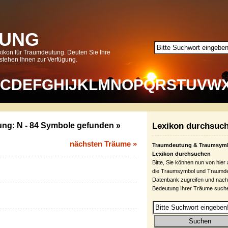
UNG
ikon für Traumdeutung. Deuten Sie Ihre
tehen Ihnen zur Verfügung.
C
D
E
F
G
H
I
J
K
L
M
N
O
P
Q
R
S
T
U
V
W
ung:
N
-
84
Symbole gefunden »
Lexikon durchsuc
nächsten Träume »
Traumdeutung & Traumsym
Lexikon durchsuchen
Bitte, Sie können nun von hier
die Traumsymbol und Traumd
Datenbank zugreifen und nach
Bedeutung Ihrer Träume such