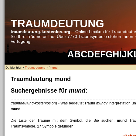
TRAUMDEUTUNG
traumdeutung-kostenlos.org
– Online Lexikon für Traumdeutu
Sie Ihre Träume online. Über 7770 Traumsymbole stehen Ihnen 
Verfügung.
A
B
C
D
E
F
G
H
I
J
K
Du bist hier >
Traumdeutung
> '
mund
'
Traumdeutung mund
Suchergebnisse für
mund
:
traumdeutung-kostenlos.org
- Was bedeutet Traum
mund
? Interpretation u
mund
.
Die Liste der Träume mit dem Symbol, die Sie suchen.
mund
Trau
Traumsymbole.
17
Symbole gefunden: