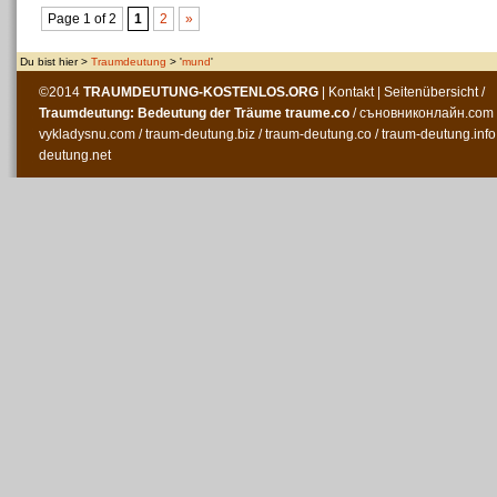
Page 1 of 2
1
2
»
Du bist hier >
Traumdeutung
> '
mund
'
©2014
TRAUMDEUTUNG-KOSTENLOS
.ORG
|
Kontakt
|
Seitenübersicht
/
Traumdeutung: Bedeutung der Träume
traume.co
/
съновниконлайн.com
vykladysnu.com
/
traum-deutung.biz
/
traum-deutung.co
/
traum-deutung.info
deutung.net