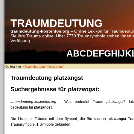
TRAUMDEUTUNG
traumdeutung-kostenlos.org
– Online Lexikon für Traumdeutu
Sie Ihre Träume online. Über 7770 Traumsymbole stehen Ihnen 
Verfügung.
A
B
C
D
E
F
G
H
I
J
K
Du bist hier >
Traumdeutung
> '
platzangst
'
Traumdeutung platzangst
Suchergebnisse für
platzangst
:
traumdeutung-kostenlos.org
- Was bedeutet Traum
platzangst
? Int
bedeutung für
platzangst
.
Die Liste der Träume mit dem Symbol, die Sie suchen.
platzangst
Tra
Traumsymbole.
1
Symbole gefunden: