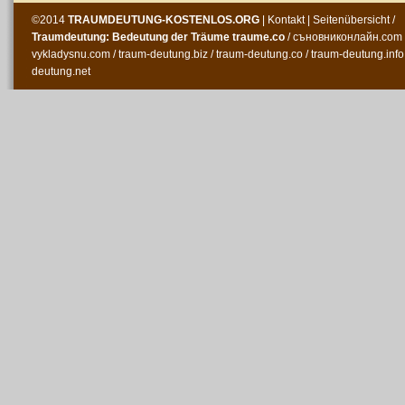
©2014
TRAUMDEUTUNG-KOSTENLOS
.ORG
|
Kontakt
|
Seitenübersicht
/
Traumdeutung: Bedeutung der Träume
traume.co
/
съновниконлайн.com
vykladysnu.com
/
traum-deutung.biz
/
traum-deutung.co
/
traum-deutung.info
deutung.net