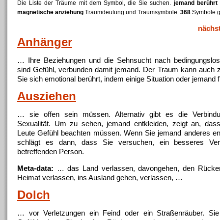
Die Liste der Träume mit dem Symbol, die Sie suchen.
jemand berührt
magnetische anziehung
Traumdeutung und Traumsymbole.
368
Symbole g
nächs
Anhänger
… Ihre Beziehungen und die Sehnsucht nach bedingungslose
sind Gefühl, verbunden damit
jemand
. Der Traum kann auch z
Sie sich emotional
berührt
, indem einige Situation oder
jemand
f
Ausziehen
… sie offen sein müssen. Alternativ gibt es die Verbindu
Sexualität. Um zu sehen,
jemand
entkleiden, zeigt an, das
Leute Gefühl beachten müssen. Wenn Sie
jemand
anderes ent
schlägt es dann, dass Sie versuchen, ein besseres Ver
betreffenden Person.
Meta-data:
… das Land verlassen, davongehen, den
Rücke
Heimat verlassen, ins Ausland gehen, verlassen, …
Dolch
… vor Verletzungen ein Feind oder ein Straßenräuber. Si