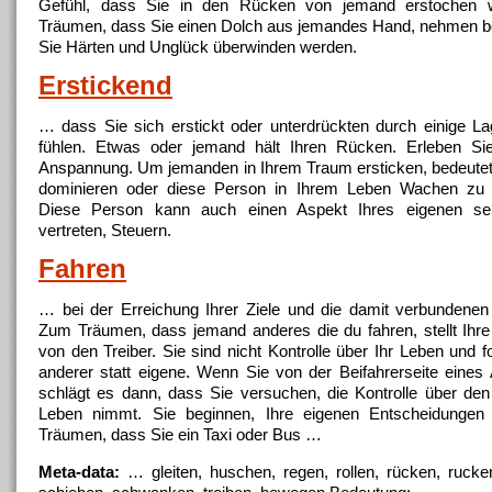
Gefühl, dass Sie in den
Rücken
von
jemand
erstochen 
Träumen, dass Sie einen Dolch aus jemandes Hand, nehmen b
Sie Härten und Unglück überwinden werden.
Erstickend
… dass Sie sich erstickt oder unterdrückten durch einige L
fühlen. Etwas oder
jemand
hält Ihren
Rücken
. Erleben Si
Anspannung. Um jemanden in Ihrem Traum ersticken, bedeutet
dominieren oder diese Person in Ihrem Leben Wachen zu ü
Diese Person kann auch einen Aspekt Ihres eigenen sel
vertreten, Steuern.
Fahren
… bei der Erreichung Ihrer Ziele und die damit verbundene
Zum Träumen, dass
jemand
anderes die du fahren, stellt Ihr
von den Treiber. Sie sind nicht Kontrolle über Ihr Leben und fo
anderer statt eigene. Wenn Sie von der Beifahrerseite eines 
schlägt es dann, dass Sie versuchen, die Kontrolle über den
Leben nimmt. Sie beginnen, Ihre eigenen Entscheidungen 
Träumen, dass Sie ein Taxi oder Bus …
Meta-data:
… gleiten, huschen, regen, rollen,
rücken
, rucke