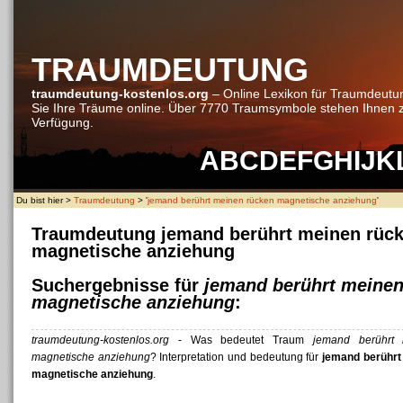
TRAUMDEUTUNG
traumdeutung-kostenlos.org
– Online Lexikon für Traumdeutu
Sie Ihre Träume online. Über 7770 Traumsymbole stehen Ihnen 
Verfügung.
A
B
C
D
E
F
G
H
I
J
K
Du bist hier >
Traumdeutung
> '
jemand berührt meinen rücken magnetische anziehung
'
Traumdeutung jemand berührt meinen rüc
magnetische anziehung
Suchergebnisse für
jemand berührt meinen
magnetische anziehung
:
traumdeutung-kostenlos.org
- Was bedeutet Traum
jemand berührt
magnetische anziehung
? Interpretation und bedeutung für
jemand berührt
magnetische anziehung
.