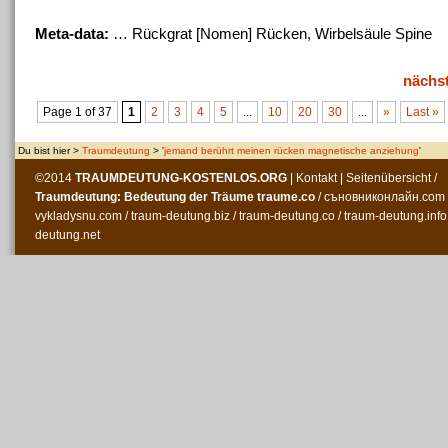
Meta-data:
… Rückgrat [Nomen]
Rücken
, Wirbelsäule Spine
nächs
Page 1 of 37
1
2
3
4
5
...
10
20
30
...
»
Last »
Du bist hier >
Traumdeutung
> '
jemand berührt meinen rücken magnetische anziehung
'
©2014
TRAUMDEUTUNG-KOSTENLOS
.ORG
|
Kontakt
|
Seitenübersicht
/
Traumdeutung: Bedeutung der Träume
traume.co
/
съновниконлайн.com
vykladysnu.com
/
traum-deutung.biz
/
traum-deutung.co
/
traum-deutung.info
deutung.net