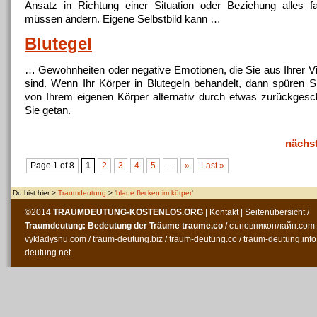
Ansatz in Richtung einer Situation oder Beziehung alles fa
müssen ändern. Eigene Selbstbild kann …
Blutegel
… Gewohnheiten oder negative Emotionen, die Sie aus Ihrer Vit
sind. Wenn Ihr
Körper
in Blutegeln behandelt, dann spüren S
von Ihrem eigenen
Körper
alternativ durch etwas zurückges
Sie getan.
nächs
Page 1 of 8
1
2
3
4
5
...
»
Last »
Du bist hier >
Traumdeutung
> '
blaue flecken im körper
'
©2014
TRAUMDEUTUNG-KOSTENLOS
.ORG
|
Kontakt
|
Seitenübersicht
/
Traumdeutung: Bedeutung der Träume
traume.co
/
съновниконлайн.com
vykladysnu.com
/
traum-deutung.biz
/
traum-deutung.co
/
traum-deutung.info
deutung.net