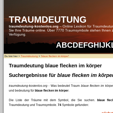
TRAUMDEUTUNG
traumdeutung-kostenlos.org
– Online Lexikon für Traumdeutu
Sie Ihre Träume online. Über 7770 Traumsymbole stehen Ihnen 
Verfügung.
A
B
C
D
E
F
G
H
I
J
K
Du bist hier >
Traumdeutung
> '
blaue flecken im körper
'
Traumdeutung blaue flecken im körper
Suchergebnisse für
blaue flecken im körpe
traumdeutung-kostenlos.org
- Was bedeutet Traum
blaue flecken im körpe
und bedeutung für
blaue flecken im körper
.
Die Liste der Träume mit dem Symbol, die Sie suchen.
blaue fle
Traumdeutung und Traumsymbole.
74
Symbole gefunden: