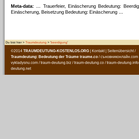
Meta-data:
… Trauerfeier, Einäscherung Bedeutung:
Beerdi
Einäscherung, Beisetzung Bedeutung: Einäscherung …
Du bist hier >
Traumdeutung
> '
beerdigung
'
©2014
TRAUMDEUTUNG-KOSTENLOS
.ORG
|
Kontakt
|
Seitenübersicht
/
Traumdeutung: Bedeutung der Träume
traume.co
/
съновниконлайн.com
vykladysnu.com
/
traum-deutung.biz
/
traum-deutung.co
/
traum-deutung.info
deutung.net