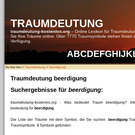
TRAUMDEUTUNG
traumdeutung-kostenlos.org
– Online Lexikon für Traumdeutu
Sie Ihre Träume online. Über 7770 Traumsymbole stehen Ihnen 
Verfügung.
A
B
C
D
E
F
G
H
I
J
K
Du bist hier >
Traumdeutung
> '
beerdigung
'
Traumdeutung beerdigung
Suchergebnisse für
beerdigung
:
traumdeutung-kostenlos.org
- Was bedeutet Traum
beerdigung
? Int
bedeutung für
beerdigung
.
Die Liste der Träume mit dem Symbol, die Sie suchen.
beerdigung
Tra
Traumsymbole.
3
Symbole gefunden: