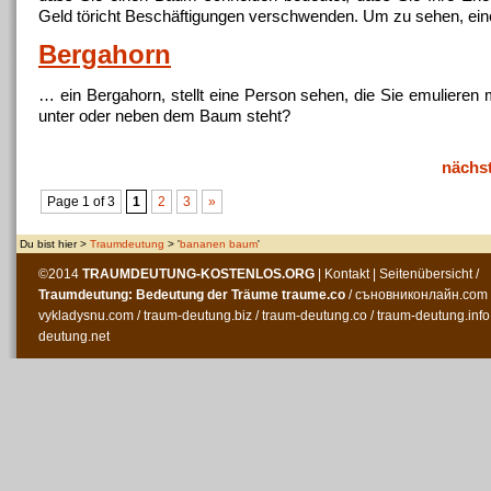
Geld töricht Beschäftigungen verschwenden. Um zu sehen, ei
Bergahorn
… ein Bergahorn, stellt eine Person sehen, die Sie emulieren
unter oder neben dem
Baum
steht?
nächs
Page 1 of 3
1
2
3
»
Du bist hier >
Traumdeutung
> '
bananen baum
'
©2014
TRAUMDEUTUNG-KOSTENLOS
.ORG
|
Kontakt
|
Seitenübersicht
/
Traumdeutung: Bedeutung der Träume
traume.co
/
съновниконлайн.com
vykladysnu.com
/
traum-deutung.biz
/
traum-deutung.co
/
traum-deutung.info
deutung.net