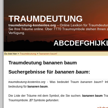
TRAUMDEUTUNG
traumdeutung-kostenlos.org
– Online Lexikon für Traumdeutu
Sie Ihre Träume online. Über 7770 Traumsymbole stehen Ihnen 
Verfügung.
A
B
C
D
E
F
G
H
I
J
K
Du bist hier >
Traumdeutung
> '
bananen baum
'
Traumdeutung bananen baum
Suchergebnisse für
bananen baum
:
traumdeutung-kostenlos.org
- Was bedeutet Traum
bananen baum
? In
bedeutung für
bananen baum
.
Die Liste der Träume mit dem Symbol, die Sie suchen.
bananen baum
Tra
Traumsymbole.
27
Symbole gefunden: